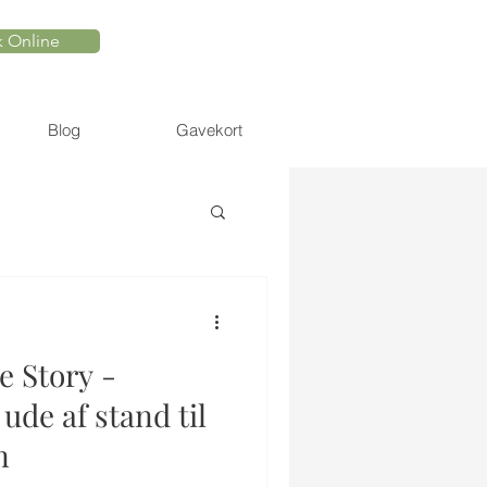
 Online
Blog
Gavekort
 Story -
ude af stand til
n