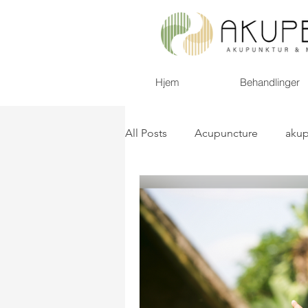
Hjem
Behandlinger
All Posts
Acupuncture
akup