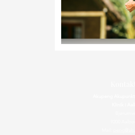
Kontak
Akupeng Akupunkt
Klinik i Aa
Bjørumve
9200 Aalbo
Mail:
peng@ak