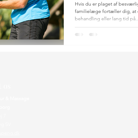
Hvis du er plaget af besværl
familielæge fortæller dig, at
behandling eller lang tid på..
t os
ur & Massage
lborg
j 7
rg SV
upeng.dk