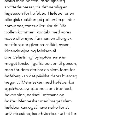
årstid med hosten, røde øjne og 
snottede næser, da det nemlig er 
højsæson for høfeber.  Høfeber er en 
allergisk reaktion på pollen fra planter 
som græs, træer eller ukrudt. Når 
pollen kommer i kontakt med vores 
næse eller øjne, får man en allergisk 
reaktion, der giver næseflåd, nysen, 
kløende øjne og følelsen af 
overbelastning. Symptomerne er 
meget forskellige fra person til person, 
men for dem der har en slem form for 
høfeber, kan det påvirke deres hverdag 
negativt. Mennesker med høfeber kan 
også have symptomer som træthed, 
hovedpine, nedsat lugtesans og 
hoste.  Mennesker med meget slem 
høfeber kan også have risiko for at 
udvikle astma, især hvis de er udsat for 