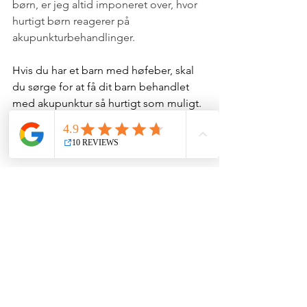
børn, er jeg altid imponeret over, hvor 
hurtigt børn reagerer på 
akupunkturbehandlinger.
Hvis du har et barn med høfeber, skal 
du sørge for at få dit barn behandlet 
med akupunktur så hurtigt som muligt. 
På grund af dit barns følsomme 
konstitution er resultaterne bedre, jo 
tidligere behandlingen finder sted.
Se alle
Seneste blogindlæg