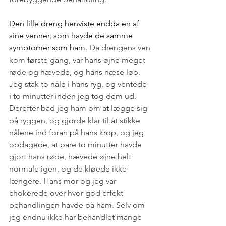
Den lille dreng henviste endda en af 
sine venner, som havde de samme 
symptomer som ha
m. Da drengens ven 
kom første gang, var hans øjne meget 
røde og hævede, og hans næse løb. 
Jeg stak to nåle i hans ryg, og ventede 
i to minutter inden jeg tog dem ud. 
Derefter bad jeg ham om at lægge sig 
på ryggen, 
og gjorde klar til at stikke 
nålene ind foran på hans krop, og jeg 
opdagede, at bare to minutter havde 
gjort hans røde, hævede øjne helt 
normale igen, og de kløede ikke 
længere.
 Hans mor og jeg var 
chokerede over hvor god effekt 
behandlingen havde på ham. 
Selv om 
jeg endnu ikke har behandlet mange 