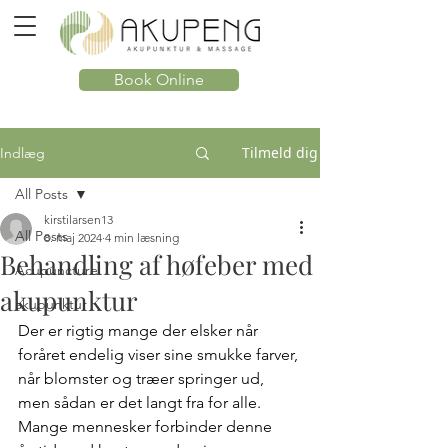
Book Online
Tilmeld dig
Indlæg
All Posts
kirstilarsen13
All Posts
8. maj 2024
4 min læsning
Behandling af høfeber med
Acupuncture
akupunktur
akupunktur
Der er rigtig mange der elsker når 
foråret endelig viser sine smukke farver, 
når blomster og træer springer ud, 
men sådan er det langt fra for alle. 
Mange mennesker forbinder denne 