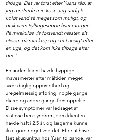
tilbage. Det var først efter Yuans råd, at 
jeg ændrede min kost. Jeg undgik 
koldt vand så meget som muligt, og 
drak varm kyllingesuppe hver morgen. 
På mirakuløs vis forsvandt næsten alt 
eksem på min krop og i mit ansigt efter 
en uge, og det kom ikke tilbage efter 
det."
En anden klient havde hyppige 
mavesmerter efter måltider, meget 
svær daglig oppustethed og 
uregelmæssig afføring, nogle gange 
diarré og andre gange forstoppelse. 
Disse symptomer var ledsaget af 
rastløse ben-syndrom, som klienten 
havde haft i 2,5 år, og lægerne kunne 
ikke gøre noget ved det. Efter at have 
fået akupunktur hos Yuan to gange, var 