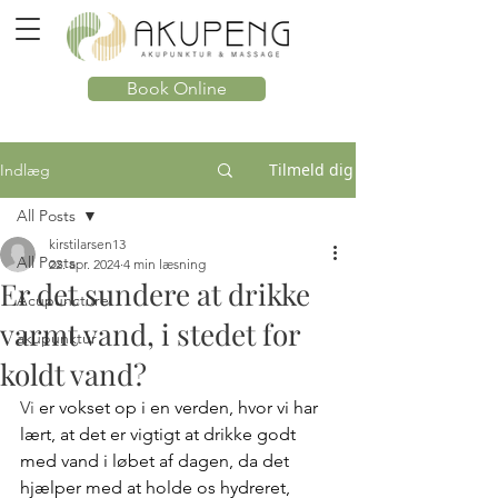
Book Online
Tilmeld dig
Indlæg
All Posts
kirstilarsen13
All Posts
22. apr. 2024
4 min læsning
Er det sundere at drikke
Acupuncture
varmt vand, i stedet for
akupunktur
koldt vand?
Vi 
er vokset op i en verden, hvor vi har 
lært, at det er vigtigt at drikke godt 
med vand i løbet af dagen, da det 
hjælper med at holde os hydreret, 