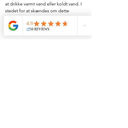
at drikke varmt vand eller koldt vand. I 
stedet for at skændes om dette 
spørgsmål, er det bedre at spørge sig 
selv, om ens krop er bedre egnet til at 
drikke varmt eller koldt vand?
Hvis du gerne vil have flere råd om kost 
baseret på din personlige konstitution, 
så kontakt Yuan.
Se alle
Seneste blogindlæg